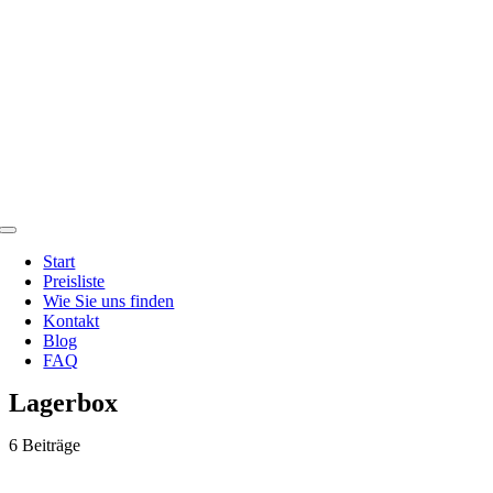
Zum
Inhalt
springen
Toggle
Navigation
Start
Preisliste
Wie Sie uns finden
Kontakt
Blog
FAQ
Lagerbox
6 Beiträge