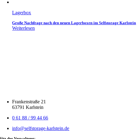
Lagerbox
Große Nachfrage nach den neuen Lagerboxen im Selfstorage Karlstein
Weiterlesen
Frankenstraße 21
63791 Karlstein
0 61 88 / 99 44 66
info@selfstorage-karlstein.de
Sitz der Verwaltung: