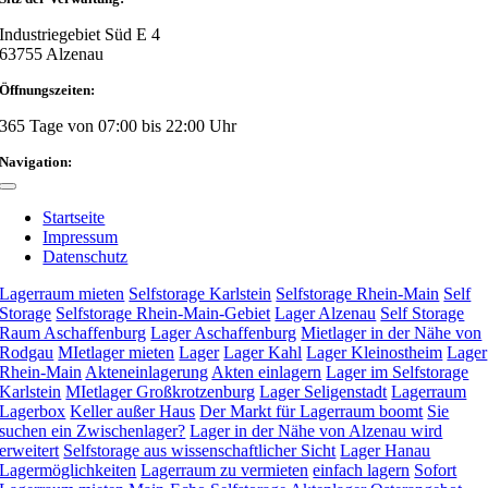
Industriegebiet Süd E 4
63755 Alzenau
Öffnungszeiten:
365 Tage von 07:00 bis 22:00 Uhr
Navigation:
Toggle
Navigation
Startseite
Impressum
Datenschutz
Lagerraum mieten
Selfstorage Karlstein
Selfstorage Rhein-Main
Self
Storage
Selfstorage Rhein-Main-Gebiet
Lager Alzenau
Self Storage
Raum Aschaffenburg
Lager Aschaffenburg
Mietlager in der Nähe von
Rodgau
MIetlager mieten
Lager
Lager Kahl
Lager Kleinostheim
Lager
Rhein-Main
Akteneinlagerung
Akten einlagern
Lager im Selfstorage
Karlstein
MIetlager Großkrotzenburg
Lager Seligenstadt
Lagerraum
Lagerbox
Keller außer Haus
Der Markt für Lagerraum boomt
Sie
suchen ein Zwischenlager?
Lager in der Nähe von Alzenau wird
erweitert
Selfstorage aus wissenschaftlicher Sicht
Lager Hanau
Lagermöglichkeiten
Lagerraum zu vermieten
einfach lagern
Sofort