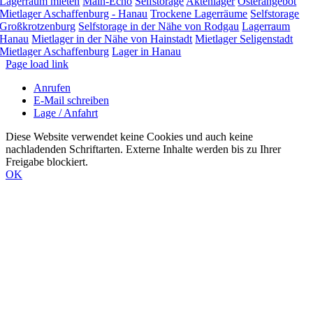
Lagerraum mieten
Main-Echo
Selfstorage
Aktenlager
Osterangebot
Mietlager Aschaffenburg - Hanau
Trockene Lagerräume
Selfstorage
Großkrotzenburg
Selfstorage in der Nähe von Rodgau
Lagerraum
Hanau
Mietlager in der Nähe von Hainstadt
Mietlager Seligenstadt
Mietlager Aschaffenburg
Lager in Hanau
Page load link
Anrufen
E-Mail schreiben
Lage / Anfahrt
Diese Website verwendet keine Cookies und auch keine
nachladenden Schriftarten. Externe Inhalte werden bis zu Ihrer
Freigabe blockiert.
OK
Nach
oben