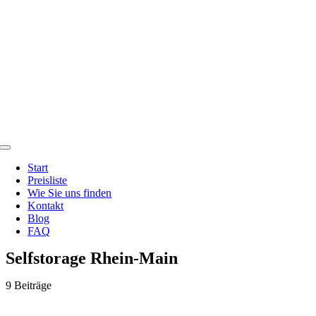
Zum
Inhalt
springen
Toggle
Navigation
Start
Preisliste
Wie Sie uns finden
Kontakt
Blog
FAQ
Selfstorage Rhein-Main
9 Beiträge