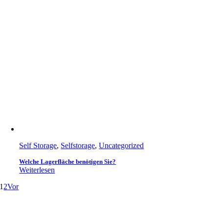
Self Storage
,
Selfstorage
,
Uncategorized
Welche Lagerfläche benötigen Sie?
Weiterlesen
1
2
Vor