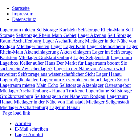
Toggle
Navigation
Startseite
Impressum
Datenschutz
Lagerraum mieten
Selfstorage Karlstein
Selfstorage Rhein-Main
Self
Storage
Selfstorage Rhein-Main-Gebiet
Lager Alzenau
Self Storage
Raum Aschaffenburg
Lager Aschaffenburg
Mietlager in der Nähe von
Rodgau
MIetlager mieten
Lager
Lager Kahl
Lager Kleinostheim
Lager
Rhein-Main
Akteneinlagerung
Akten einlagern
Lager im Selfstorage
Karlstein
MIetlager Großkrotzenburg
Lager Seligenstadt
Lagerraum
Lagerbox
Keller außer Haus
Der Markt für Lagerraum boomt
Sie
suchen ein Zwischenlager?
Lager in der Nähe von Alzenau wird
erweitert
Selfstorage aus wissenschaftlicher Sicht
Lager Hanau
Lagermöglichkeiten
Lagerraum zu vermieten
einfach lagern
Sofort
Lagerraum mieten
Main-Echo
Selfstorage
Aktenlager
Osterangebot
Mietlager Aschaffenburg - Hanau
Trockene Lagerräume
Selfstorage
Großkrotzenburg
Selfstorage in der Nähe von Rodgau
Lagerraum
Hanau
Mietlager in der Nähe von Hainstadt
Mietlager Seligenstadt
Mietlager Aschaffenburg
Lager in Hanau
Page load link
Anrufen
E-Mail schreiben
Lage / Anfahrt