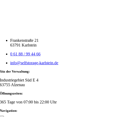
Frankenstraße 21
63791 Karlstein
0 61 88 / 99 44 66
info@selfstorage-karlstein.de
Sitz der Verwaltung:
Industriegebiet Süd E 4
63755 Alzenau
Öffnungszeiten:
365 Tage von 07:00 bis 22:00 Uhr
Navigation: