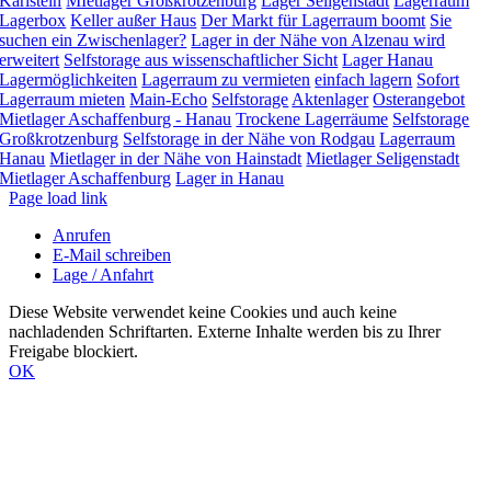
Karlstein
MIetlager Großkrotzenburg
Lager Seligenstadt
Lagerraum
Lagerbox
Keller außer Haus
Der Markt für Lagerraum boomt
Sie
suchen ein Zwischenlager?
Lager in der Nähe von Alzenau wird
erweitert
Selfstorage aus wissenschaftlicher Sicht
Lager Hanau
Lagermöglichkeiten
Lagerraum zu vermieten
einfach lagern
Sofort
Lagerraum mieten
Main-Echo
Selfstorage
Aktenlager
Osterangebot
Mietlager Aschaffenburg - Hanau
Trockene Lagerräume
Selfstorage
Großkrotzenburg
Selfstorage in der Nähe von Rodgau
Lagerraum
Hanau
Mietlager in der Nähe von Hainstadt
Mietlager Seligenstadt
Mietlager Aschaffenburg
Lager in Hanau
Page load link
Anrufen
E-Mail schreiben
Lage / Anfahrt
Diese Website verwendet keine Cookies und auch keine
nachladenden Schriftarten. Externe Inhalte werden bis zu Ihrer
Freigabe blockiert.
OK
Nach
oben