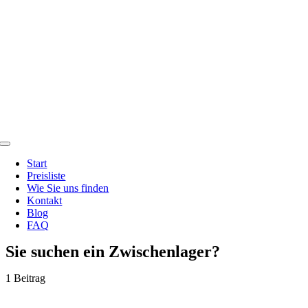
Zum
Inhalt
springen
Toggle
Navigation
Start
Preisliste
Wie Sie uns finden
Kontakt
Blog
FAQ
Sie suchen ein Zwischenlager?
1 Beitrag