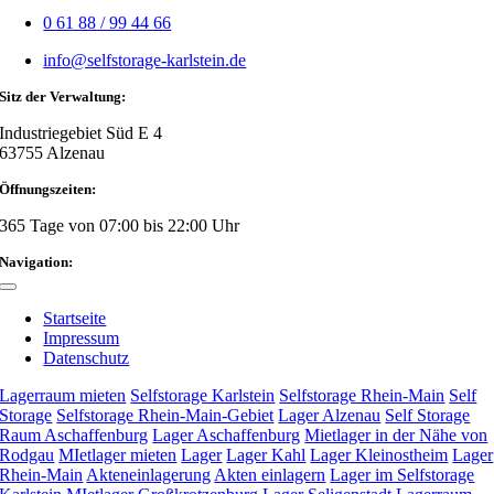
0 61 88 / 99 44 66
info@selfstorage-karlstein.de
Sitz der Verwaltung:
Industriegebiet Süd E 4
63755 Alzenau
Öffnungszeiten:
365 Tage von 07:00 bis 22:00 Uhr
Navigation:
Toggle
Navigation
Startseite
Impressum
Datenschutz
Lagerraum mieten
Selfstorage Karlstein
Selfstorage Rhein-Main
Self
Storage
Selfstorage Rhein-Main-Gebiet
Lager Alzenau
Self Storage
Raum Aschaffenburg
Lager Aschaffenburg
Mietlager in der Nähe von
Rodgau
MIetlager mieten
Lager
Lager Kahl
Lager Kleinostheim
Lager
Rhein-Main
Akteneinlagerung
Akten einlagern
Lager im Selfstorage